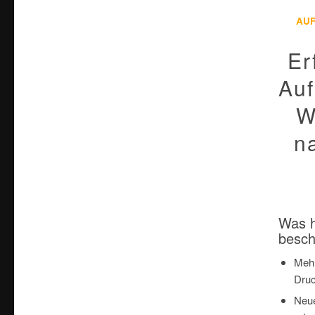
AU
Er
Auf
W
n
Was h
besch
Mehr
Dru
Neue