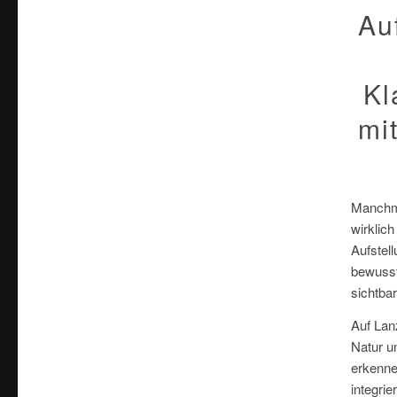
Au
Kl
mi
Manchma
wirklic
Aufstell
bewusst
sichtba
Auf Lan
Natur u
erkenne
integrie