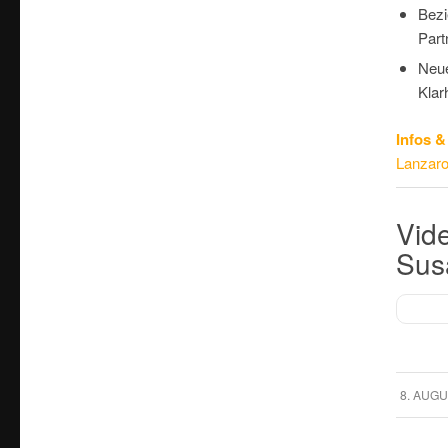
Bezi
Part
Neue
Klarh
Infos 
Lanzaro
Vide
Sus
/
8. AUGU