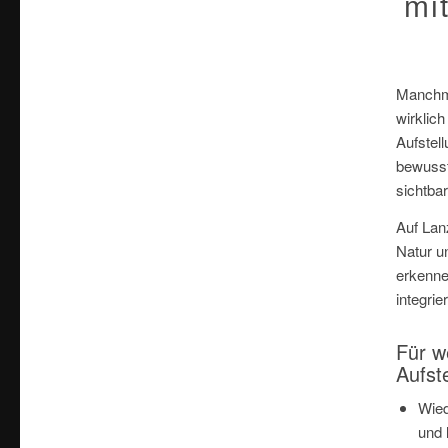
mi
Manchma
wirklic
Aufstell
bewusst
sichtba
Auf Lan
Natur u
erkenne
integrie
Für we
Aufst
Wie
und 