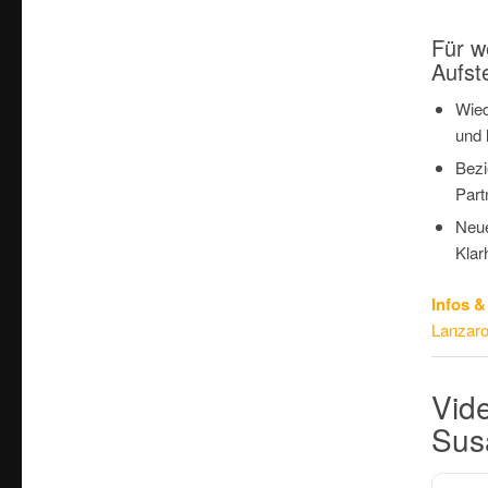
Für we
Aufst
Wie
und 
Bezi
Part
Neue
Klarh
Infos 
Lanzaro
Vide
Sus