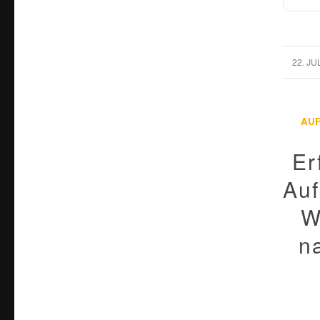
/
22. JU
AU
Er
Auf
W
n