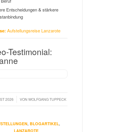
 Beruf
ere Entscheidungen & stärkere
stanbindung
se:
Aufstellungsreise Lanzarote
o-Testimonial:
anne
ST 2026
VON
WOLFGANG TUPPECK
FSTELLUNGEN
,
BLOGARTIKEL
,
LANZAROTE