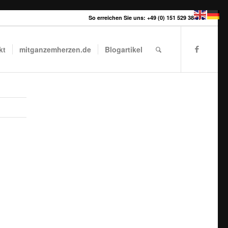
So erreichen Sie uns: +49 (0) 151 529 38 678
kt
mitganzemherzen.de
Blogartikel