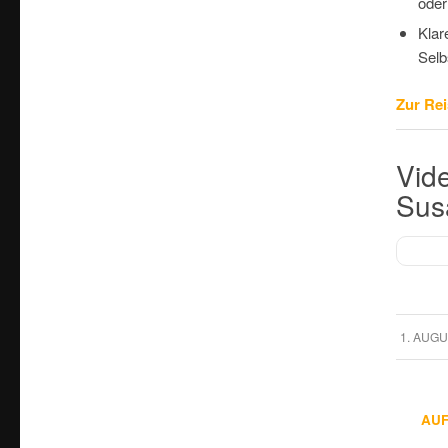
oder
Klar
Selb
Zur Rei
Vide
Sus
/
1. AUGU
AU