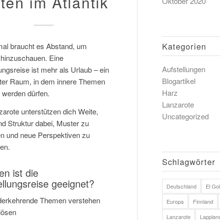
tten im Atlantik
Oktober 2020
Kategorien
l braucht es Abstand, um
h hinzuschauen. Eine
Aufstellungen
ungsreise ist mehr als Urlaub – ein
Blogartikel
er Raum, in dem innere Themen
Harz
r werden dürfen.
Lanzarote
zarote unterstützen dich Weite,
Uncategorized
nd Struktur dabei, Muster zu
n und neue Perspektiven zu
ren.
Schlagwörter
n ist die
ellungsreise geeignet?
Deutschland
El Gol
derkehrende Themen verstehen
Europa
Finnland
lösen
Lanzarote
Lapplan