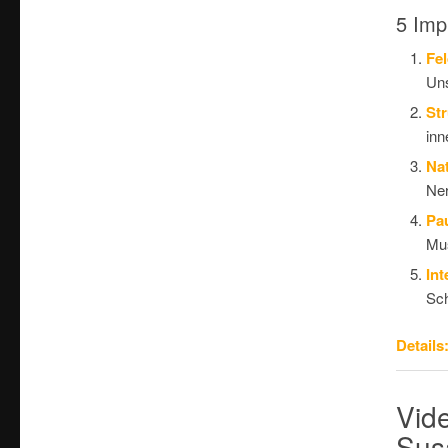
5 Imp
Fe
Uns
Str
inn
Nat
Ne
Pa
Mus
Int
Sch
Details
Vide
Sus