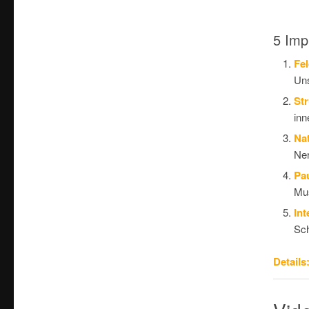
5 Imp
Fe
Uns
Str
inn
Nat
Ne
Pa
Mus
Int
Sch
Details