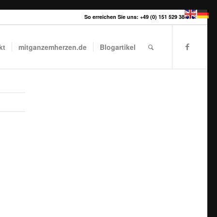
So erreichen Sie uns: +49 (0) 151 529 38 678
kt
mitganzemherzen.de
Blogartikel