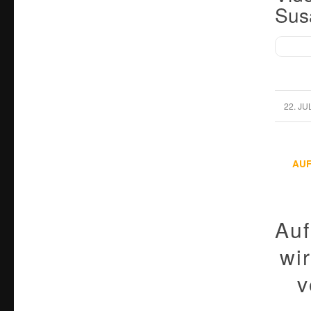
Sus
/
22. JU
AU
Auf
wi
v