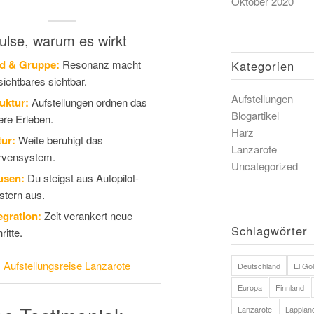
Oktober 2020
ulse, warum es wirkt
ld & Gruppe:
Resonanz macht
Kategorien
ichtbares sichtbar.
Aufstellungen
uktur:
Aufstellungen ordnen das
Blogartikel
ere Erleben.
Harz
ur:
Weite beruhigt das
Lanzarote
rvensystem.
Uncategorized
usen:
Du steigst aus Autopilot-
tern aus.
egration:
Zeit verankert neue
Schlagwörter
ritte.
:
Aufstellungsreise Lanzarote
Deutschland
El Gol
Europa
Finnland
Lanzarote
Lapplan