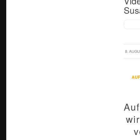
Vide
Sus
/
8. AUGU
AU
Auf
wi
v