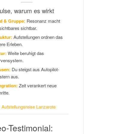
ulse, warum es wirkt
ld & Gruppe:
Resonanz macht
ichtbares sichtbar.
uktur:
Aufstellungen ordnen das
ere Erleben.
ur:
Weite beruhigt das
rvensystem.
usen:
Du steigst aus Autopilot-
tern aus.
egration:
Zeit verankert neue
ritte.
:
Aufstellungsreise Lanzarote
o-Testimonial: