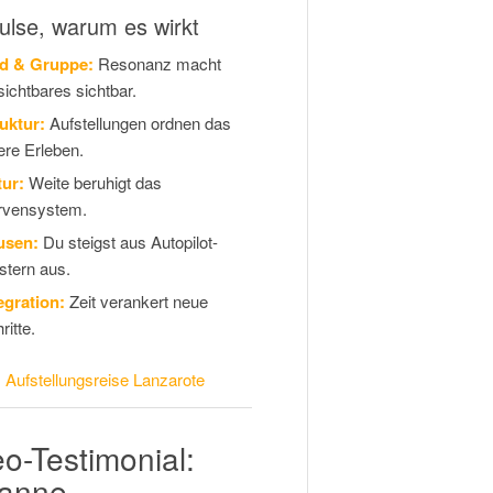
ulse, warum es wirkt
ld & Gruppe:
Resonanz macht
ichtbares sichtbar.
uktur:
Aufstellungen ordnen das
ere Erleben.
ur:
Weite beruhigt das
rvensystem.
usen:
Du steigst aus Autopilot-
tern aus.
egration:
Zeit verankert neue
ritte.
:
Aufstellungsreise Lanzarote
o-Testimonial:
anne