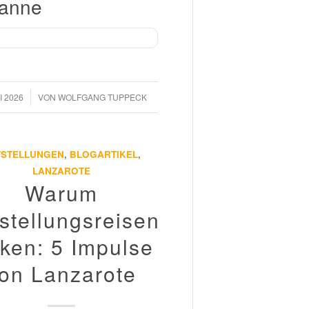
anne
I 2026
VON
WOLFGANG TUPPECK
FSTELLUNGEN
,
BLOGARTIKEL
,
LANZAROTE
Warum
stellungsreisen
rken: 5 Impulse
on Lanzarote