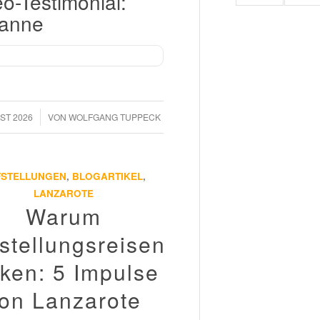
o-Testimonial:
anne
ST 2026
VON
WOLFGANG TUPPECK
FSTELLUNGEN
,
BLOGARTIKEL
,
LANZAROTE
Warum
stellungsreisen
rken: 5 Impulse
on Lanzarote