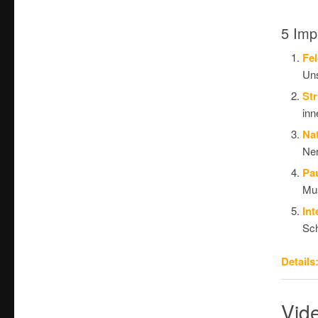
5 Imp
Fe
Uns
Str
inn
Nat
Ne
Pa
Mus
Int
Sch
Details
Vide