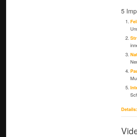
5 Imp
Fe
Uns
Str
inn
Nat
Ne
Pa
Mus
Int
Sch
Details
Vide