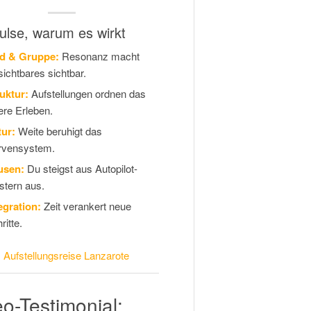
ulse, warum es wirkt
ld & Gruppe:
Resonanz macht
ichtbares sichtbar.
uktur:
Aufstellungen ordnen das
ere Erleben.
ur:
Weite beruhigt das
rvensystem.
usen:
Du steigst aus Autopilot-
tern aus.
egration:
Zeit verankert neue
ritte.
:
Aufstellungsreise Lanzarote
o-Testimonial: