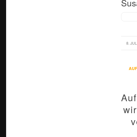
Sus
/
8. JUL
AU
Auf
wi
v